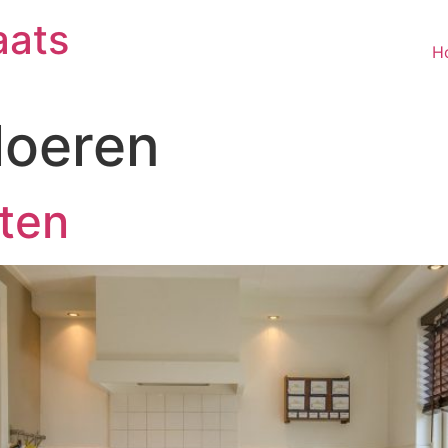
aats
H
loeren
ten