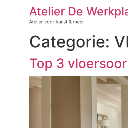
Atelier De Werkpl
Atelier voor kunst & meer
Categorie:
V
Top 3 vloersoor